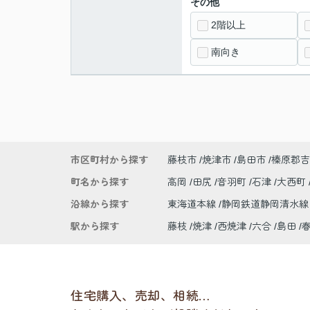
その他
2階以上
南向き
市区町村から探す
藤枝市
焼津市
島田市
榛原郡吉
町名から探す
高岡
田尻
音羽町
石津
大西町
沿線から探す
東海道本線
静岡鉄道静岡清水
駅から探す
藤枝
焼津
西焼津
六合
島田
住宅購入、売却、相続…