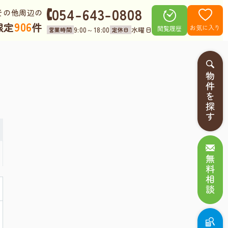
054-643-0808
その他周辺の
906
限定
件
お気に入り
閲覧履歴
9:00～18:00
水曜日
営業時間
定休日