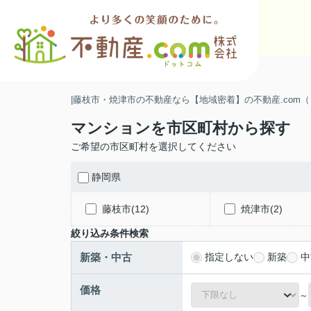
|藤枝市・焼津市の不動産なら【地域密着】の不動産.com
マンションを市区町村から探す
ご希望の市区町村を選択してください
静岡県
藤枝市(12)
焼津市(2)
絞り込み条件検索
新築・中古
指定しない
新築
中
価格
～