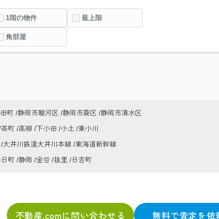
1階の物件
最上階
角部屋
田町
静岡市駿河区
静岡市葵区
静岡市清水区
茶町
高柳
下小田
小土
東小川
線
大井川鉄道大井川本線
東海道新幹線
春日町
静岡
金谷
抜里
日吉町
不動産.comに問い合わせる
無料で査定を依