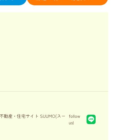
follow
us!