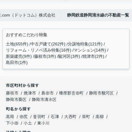
.com（ドットコム）株式会社
静岡鉄道静岡清水線の不動産一覧
おすすめこだわり特集
土地(655件)
中古戸建て(262件)
分譲地特集(121件)
リフォーム・リノベ済み特集(16件)
マンション(14件)
新築建売(9件)
藤枝市(3件)
駿河区(3件)
焼津市(2件)
島田市(1件)
市区町村から探す
藤枝市
焼津市
島田市
榛原郡吉田町
静岡市駿河区
静岡市葵区
静岡市清水区
町名から探す
高岡
田尻
音羽町
石津
大西町
茶町
高柳
下小田
小土
東小川