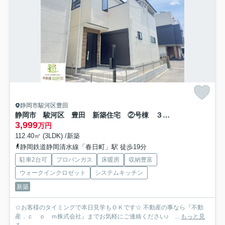
静岡市駿河区豊田
静岡市 駿河区 豊田 新築住宅 ②号棟 ３LDK
3,999
万円
112.40㎡ (3LDK) /新築
静岡鉄道静岡清水線「春日町」駅 徒歩19分
駐車2台可
プロパンガス
床暖房
収納豊富
ウォークインクロゼット
システムキッチン
新築
☆お客様のタイミングで本日見学もＯＫです☆ 不動産の事なら『不動
産．ｃ ｏ ｍ株式会社』までお気軽にご連絡ください♪ ...
もっと見