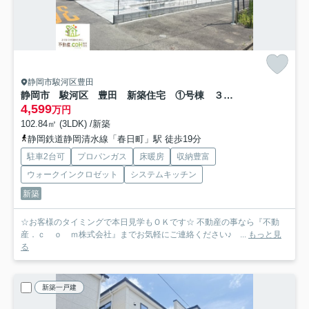
静岡市駿河区豊田
静岡市 駿河区 豊田 新築住宅 ①号棟 ３LDK
4,599
万円
102.84㎡ (3LDK) /新築
静岡鉄道静岡清水線「春日町」駅 徒歩19分
駐車2台可
プロパンガス
床暖房
収納豊富
ウォークインクロゼット
システムキッチン
新築
☆お客様のタイミングで本日見学もＯＫです☆ 不動産の事なら『不動
産．ｃ ｏ ｍ株式会社』までお気軽にご連絡ください♪ ...
もっと見
る
新築一戸建