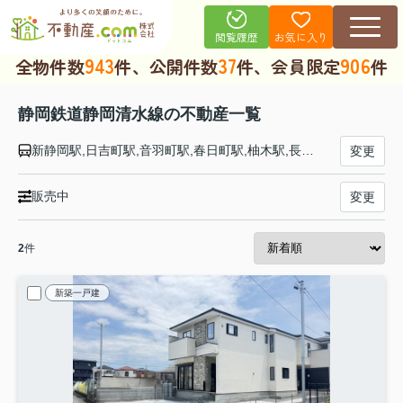
お気に入り
閲覧履歴
943
37
906
全物件数
件、公開件数
件、会員限定
件
静岡鉄道静岡清水線の不動産一覧
新静岡駅,日吉町駅,音羽町駅,春日町駅,柚木駅,長沼駅,古庄駅,県総合運動場駅,県立美術館前駅,草薙駅,御門台駅,狐ヶ崎駅,桜橋駅,入江岡駅,新清水駅
変更
販売中
変更
2
件
新築一戸建