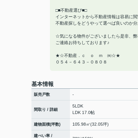
□■不動産選び■□
インターネットから不動産情報は容易に閲
不動産探しをどうやって選べば良いのか分
☆気になる物件がございましたら是非、弊
ご連絡お待ちしております♪
★☆不動産．ｃ ｏ ｍ ㈱☆★
０５４－６４３－０８０８
基本情報
-
販売戸数
5LDK
間取り / 詳細
LDK 17.0帖
105.98㎡(32.05坪)
建物面積(坪数)
建ぺい率 /