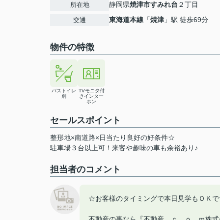
静岡県
焼津市
すみれ台
２丁目
所在地
東海道本線
「
焼津
」駅 徒歩69分
交通
物件の特徴
バストイレ
TVモニタ付
別
きインター
ホン
セールスポイント
整形地×南道路×日当たり良好の好条件☆
駐車場３台以上可！来客や趣味の車も余裕あり♪
担当者のコメント
☆お客様のタイミングで本日見学もＯＫで
不動産の事なら『不動産．ｃ ｏ ｍ株