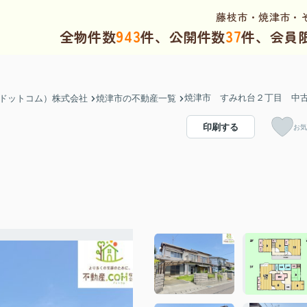
藤枝市・焼津市・
943
37
全物件数
件、公開件数
件、会員
焼津市 すみれ台２丁目 
（ドットコム）株式会社
焼津市の不動産一覧
宅
印刷する
お気