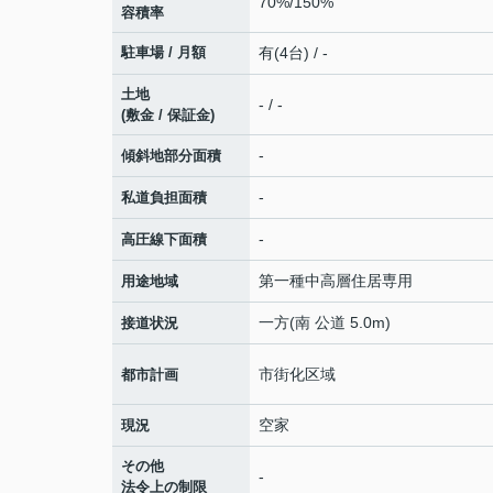
70%/150%
容積率
駐車場 / 月額
有(4台) / -
土地
- / -
(敷金 / 保証金)
-
傾斜地部分面積
-
私道負担面積
-
高圧線下面積
第一種中高層住居専用
用途地域
一方(南 公道 5.0m)
接道状況
市街化区域
都市計画
空家
現況
その他
-
法令上の制限