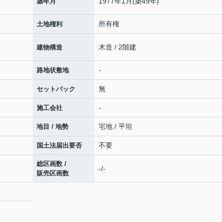
1977年1月(築49年)
築年月
所有権
土地権利
木造 / 2階建
建物構造
-
路地状敷地
無
セットバック
-
施工会社
宅地 / 平坦
地目 / 地勢
不要
国土法届出要否
総区画数 /
-/-
販売区画数