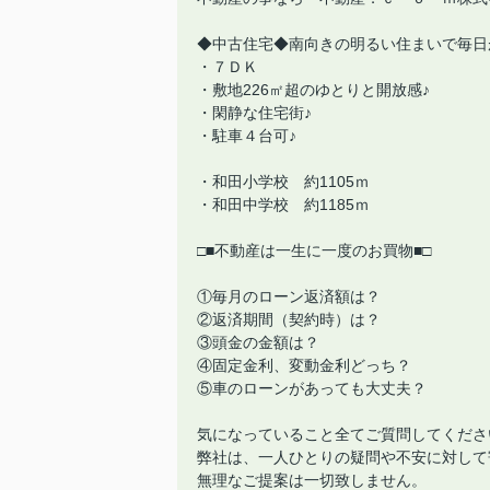
◆中古住宅◆南向きの明るい住まいで毎日
・７ＤＫ
・敷地226㎡超のゆとりと開放感♪
・閑静な住宅街♪
・駐車４台可♪
・和田小学校 約1105ｍ
・和田中学校 約1185ｍ
□■不動産は一生に一度のお買物■□
①毎月のローン返済額は？
②返済期間（契約時）は？
③頭金の金額は？
④固定金利、変動金利どっち？
⑤車のローンがあっても大丈夫？
気になっていること全てご質問してくださ
弊社は、一人ひとりの疑問や不安に対して
無理なご提案は一切致しません。