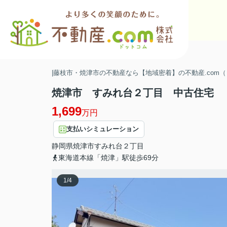
|藤枝市・焼津市の不動産なら【地域密着】の不動産.com
焼津市 すみれ台２丁目 中古住
1,699
万円
支払いシミュレーション
静岡県
焼津市
すみれ台
２丁目
東海道本線「焼津」駅徒歩69分
1
/
4