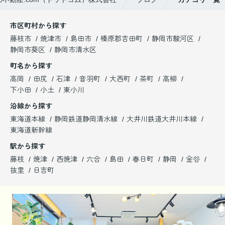
市区町村から探す
藤枝市
焼津市
島田市
榛原郡吉田町
静岡市駿河区
静岡市葵区
静岡市清水区
町名から探す
高岡
田尻
石津
音羽町
大西町
茶町
高柳
下小田
小土
東小川
沿線から探す
東海道本線
静岡鉄道静岡清水線
大井川鉄道大井川本線
東海道新幹線
駅から探す
藤枝
焼津
西焼津
六合
島田
春日町
静岡
金谷
抜里
日吉町