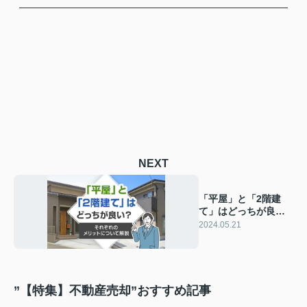
NEXT
「平屋」と「2階建
て」はどっちが良
い？それぞれのメリ
2024.05.21
ットについて解説
”【特集】不動産売却”おすすめ記事