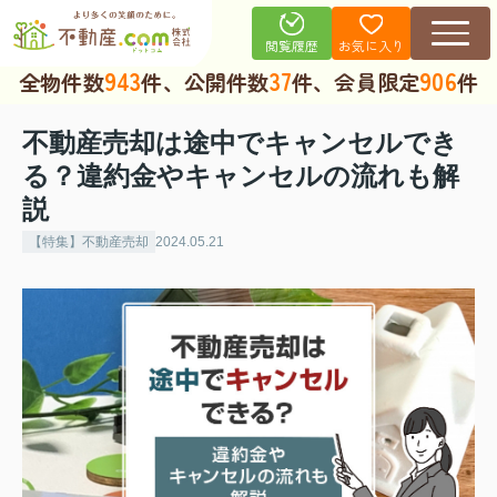
お気に入り
閲覧履歴
943
37
906
全物件数
件、公開件数
件、会員限定
件
不動産売却は途中でキャンセルでき
る？違約金やキャンセルの流れも解
説
【特集】不動産売却
2024.05.21