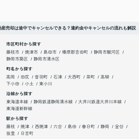
動産売却は途中でキャンセルできる？違約金やキャンセルの流れも解説
市区町村から探す
藤枝市
焼津市
島田市
榛原郡吉田町
静岡市駿河区
静岡市葵区
静岡市清水区
町名から探す
高岡
田尻
音羽町
石津
大西町
茶町
高柳
下小田
小土
東小川
沿線から探す
東海道本線
静岡鉄道静岡清水線
大井川鉄道大井川本線
東海道新幹線
駅から探す
藤枝
焼津
西焼津
六合
島田
春日町
静岡
金谷
抜里
日吉町