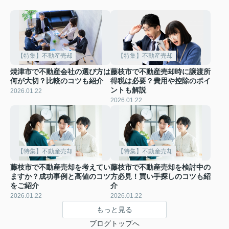
【特集】不動産売却
【特集】不動産売却
焼津市で不動産会社の選び方は
藤枝市で不動産売却時に譲渡所
何が大切？比較のコツも紹介
得税は必要？費用や控除のポイ
ントも解説
2026.01.22
2026.01.22
【特集】不動産売却
【特集】不動産売却
藤枝市で不動産売却を考えてい
藤枝市で不動産売却を検討中の
ますか？成功事例と高値のコツ
方必見！買い手探しのコツも紹
をご紹介
介
2026.01.22
2026.01.22
もっと見る
ブログトップへ