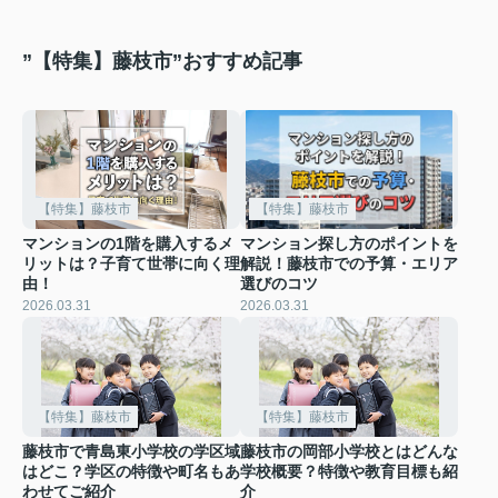
”【特集】藤枝市”おすすめ記事
【特集】藤枝市
【特集】藤枝市
マンションの1階を購入するメ
マンション探し方のポイントを
リットは？子育て世帯に向く理
解説！藤枝市での予算・エリア
由！
選びのコツ
2026.03.31
2026.03.31
【特集】藤枝市
【特集】藤枝市
藤枝市で青島東小学校の学区域
藤枝市の岡部小学校とはどんな
はどこ？学区の特徴や町名もあ
学校概要？特徴や教育目標も紹
わせてご紹介
介