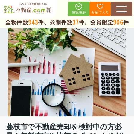
お気に入り
閲覧履歴
943
37
906
全物件数
件、公開件数
件、会員限定
件
藤枝市で不動産売却を検討中の方必