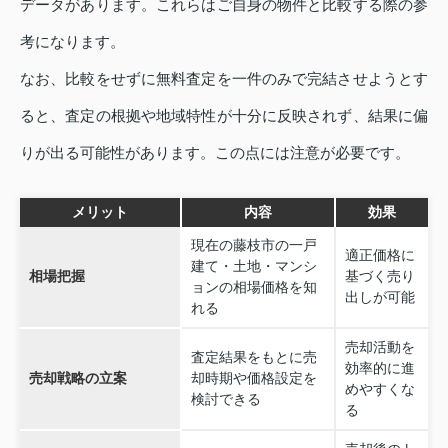
データがあります。これらはご自身の物件と比較する際の参
考になります。
なお、比較をせずに無料査定を一件のみで完結させようとす
ると、査定の根拠や地域特性が十分に反映されず、結果に偏
りが出る可能性があります。この点には注意が必要です。
メリット
内容
効果
現在の藤枝市の一戸
適正価格に
建て・土地・マンシ
相場把握
基づく売り
ョンの相場価格を知
出しが可能
れる
売却活動を
査定結果をもとに売
効率的に進
売却戦略の立案
却時期や価格設定を
めやすくな
検討できる
る