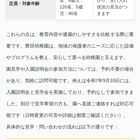
名、4歳児：
かり、受け入れ
定員・対象年齢
120名、5歳
状況の見当がつ
児：90名
きます
これらの点は、教育内容や通園のしやすさを比較する際に重
要です。豊田幼稚園は、地域の保護者のニーズに応じた設備
やプログラムを整え、安心して選べる幼稚園と言えます。
園見学や入園説明会の参加方法については、予約不要の場合
があり、気軽に訪問可能です。例えば令和7年9月10日には、
入園説明会と見学会を実施しており、予約なしで参加できま
した。別日で見学希望の方も、園へ直接ご連絡すれば対応可
能です（日時変更の可否や詳細は都度ご確認ください）。
具体的な見学・問い合わせの流れは以下の通りです：