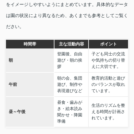
をイメージしやすいようにまとめています。具体的なデータ
は園の状況により異なるため、あくまでも参考としてご覧く
ださい。
時間帯
主な活動内容
ポイント
登園後、自由
子ども同士の交流
朝
遊び・朝の挨
や気持ちの切り替
拶
えに大切です。
朝の会、集団
教育的活動と遊び
午前
遊び、制作や
のバランスが取れ
表現遊びなど
ています。
昼食・歯みが
生活のリズムを整
き・絵本読み
昼～午後
える時間が計画さ
聞かせ・降園
れています。
準備