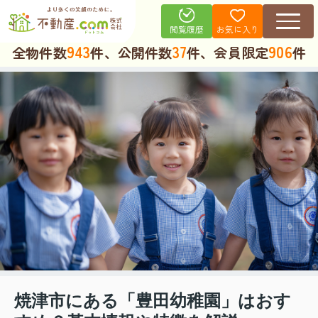
お気に入り
閲覧履歴
943
37
906
全物件数
件、公開件数
件、会員限定
件
焼津市にある「豊田幼稚園」はおす