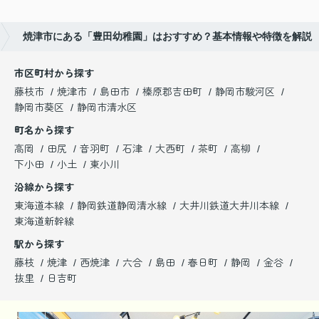
焼津市にある「豊田幼稚園」はおすすめ？基本情報や特徴を解説
市区町村から探す
藤枝市
焼津市
島田市
榛原郡吉田町
静岡市駿河区
静岡市葵区
静岡市清水区
町名から探す
高岡
田尻
音羽町
石津
大西町
茶町
高柳
下小田
小土
東小川
沿線から探す
東海道本線
静岡鉄道静岡清水線
大井川鉄道大井川本線
東海道新幹線
駅から探す
藤枝
焼津
西焼津
六合
島田
春日町
静岡
金谷
抜里
日吉町