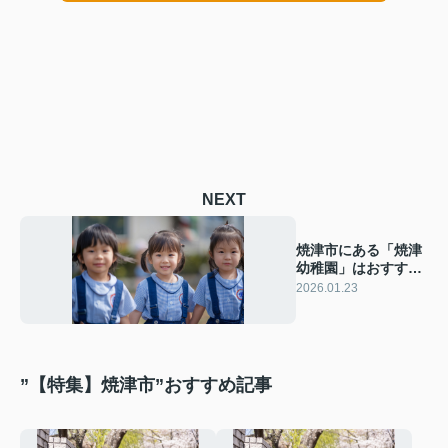
NEXT
焼津市にある「焼津
幼稚園」はおすす
め？特徴や安心して
2026.01.23
通える理由も紹介
”【特集】焼津市”おすすめ記事