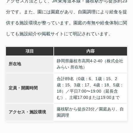
アクセス方法として、JR東海道本線・藤枝駅から徒歩約23
分です。また、園には園庭があり、自園調理により給食を提
供する施設環境が整っています。園庭の有無や給食体制に関
しても施設紹介や掲載サイトにて明記されています。
項目
内容
静岡県藤枝市高岡4‑2‑40（株式会社
所在地
みらい 所在地）
合計89名（0歳：6、1歳：15、2
歳：15、3歳：17、4歳：18、5歳：
定員・開園時間
18）／平日7:00〜19:00（延長含
む）、土曜17:00または19:00まで
藤枝駅から徒歩23分／園庭あり、自
アクセス・施設環境
園調理