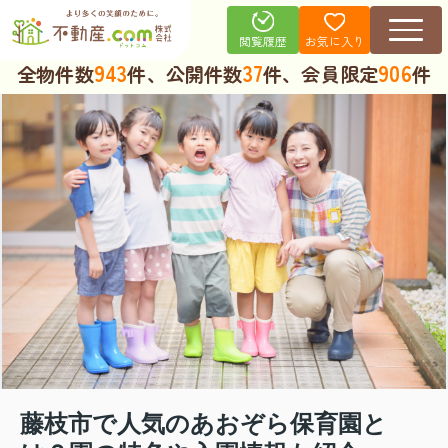
お気に入り
閲覧履歴
943
37
906
全物件数
件、公開件数
件、会員限定
件
藤枝市で人気のあおぞら保育園と