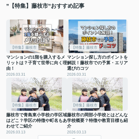
”【特集】藤枝市”おすすめ記事
【特集】藤枝市
【特集】藤枝市
マンションの1階を購入するメ
マンション探し方のポイントを
リットは？子育て世帯に向く理
解説！藤枝市での予算・エリア
由！
選びのコツ
2026.03.31
2026.03.31
【特集】藤枝市
【特集】藤枝市
藤枝市で青島東小学校の学区域
藤枝市の岡部小学校とはどんな
はどこ？学区の特徴や町名もあ
学校概要？特徴や教育目標も紹
わせてご紹介
介
2026.03.13
2026.03.13