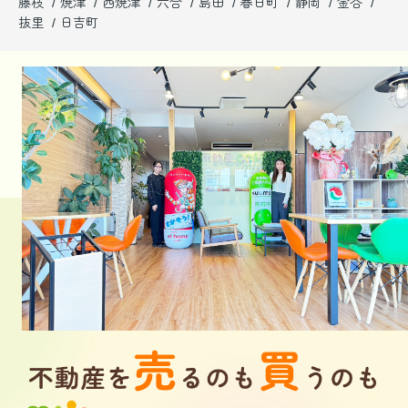
藤枝
焼津
西焼津
六合
島田
春日町
静岡
金谷
抜里
日吉町