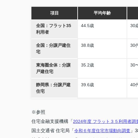
項目
平均年齢
全国：フラット35
44.5歳
30
利用者
全国：分譲戸建住
38.8歳
30
宅
東海圏全体：分譲
35.2歳
30
戸建住宅
静岡県：分譲戸建
39.6歳
40
住宅
※参照
住宅金融支援機構「
2024年度 フラット３５利用者調
国土交通省 住宅局「
」
令和６年度住宅市場動向調査