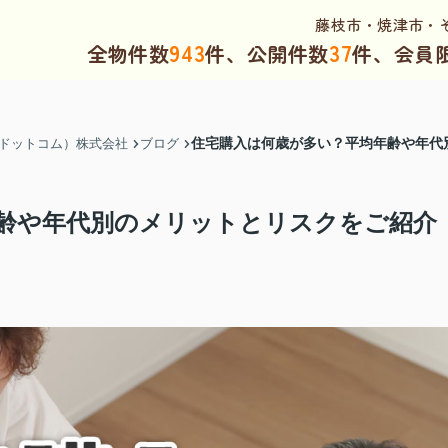
藤枝市・焼津市・
943
37
全物件数
件、公開件数
件、会員
住宅購入は何歳が多い？平均年齢や年代
（ドットコム）株式会社
ブログ
齢や年代別のメリットとリスクをご紹介