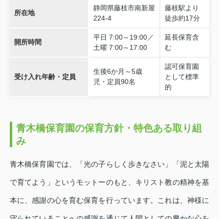
静岡県藤枝市南新屋
藤枝駅より
所在地
224‑4
徒歩約17分
平日 7:00～19:00／
延長保育含
開所時間
土曜 7:00～17:00
む
認可保育園
生後6か月～5歳
受け入れ年齢・定員
として標準
児・定員90名
的
青木橋保育園の保育方針・特色ある取り組
み
青木橋保育園では、「光の子らしく歩きなさい」「泥と太陽
で育てよう」というモットーのもと、キリスト教の精神を基
本に、感謝の心を育む保育を行っています。これは、神様に
守られていることへの感謝を通じて人間としての豊かな心を