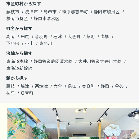
市区町村から探す
藤枝市
焼津市
島田市
榛原郡吉田町
静岡市駿河区
静岡市葵区
静岡市清水区
町名から探す
高岡
田尻
音羽町
石津
大西町
茶町
高柳
下小田
小土
東小川
沿線から探す
東海道本線
静岡鉄道静岡清水線
大井川鉄道大井川本線
東海道新幹線
駅から探す
藤枝
焼津
西焼津
六合
島田
春日町
静岡
金谷
抜里
日吉町