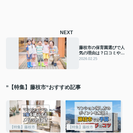
NEXT
藤枝市の保育園選びで人
気の理由は？口コミやお
すすめ情報も紹介
2026.02.25
”【特集】藤枝市”おすすめ記事
【特集】藤枝市
【特集】藤枝市