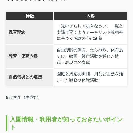
特徴
内容
「光の子らしく歩きなさい」「泥と
保育理念
太陽で育てよう」—キリスト教精神
に基づく感謝の心の涵養
自由形態の保育、わらべ歌、体育あ
教育・保育内容
そび、絵画・製作活動を通じた情
緒・表現力の育成
園庭と周辺の田畑・川など自然を活
自然環境との連携
かした観察や体験活動
537文字（表含む）
入園情報・利用者が知っておきたいポイン
ト