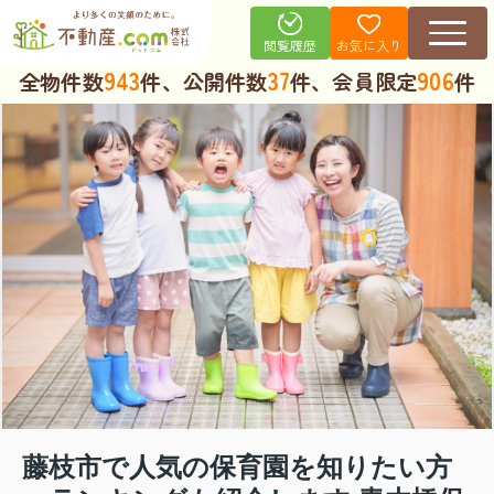
お気に入り
閲覧履歴
943
37
906
全物件数
件、公開件数
件、会員限定
件
藤枝市で人気の保育園を知りたい方