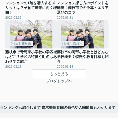
マンションの1階を購入するメ
マンション探し方のポイントを
リットは？子育て世帯に向く理
解説！藤枝市での予算・エリア
由！
選びのコツ
2026.03.31
2026.03.31
【特集】藤枝市
【特集】藤枝市
藤枝市で青島東小学校の学区域
藤枝市の岡部小学校とはどんな
はどこ？学区の特徴や町名もあ
学校概要？特徴や教育目標も紹
わせてご紹介
介
2026.03.13
2026.03.13
もっと見る
ブログトップへ
ランキングも紹介します 青木橋保育園の特色や入園情報もわかります