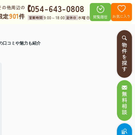
054-643-0808
その他周辺の
901
限定
件
お気に入り
閲覧履歴
9:00～18:00
水曜日
営業時間
定休日
の口コミや魅力も紹介