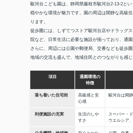
駿河台こども園は、静岡県藤枝市駿河台2‑13‑2
穏やかな環境が魅力です。園の周辺は閑静な高級住
ります。
徒歩圏には、しずてつストア駿河台店やドラッグス
院など、日常生活に必要な施設が揃っており、通園
さらに、周辺には公園や郵便局、交番なども徒歩圏
地域の交流も盛んで、地域住民とのつながりも感じ
項目
通園環境の
特徴
落ち着いた住宅街
高級感と安
駿河台は閑
心感
利便施設の充実
生活のしや
スーパー・ド
すさ
ウエルシア