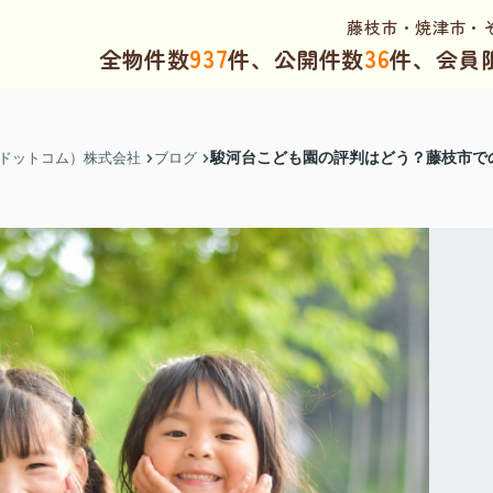
藤枝市・焼津市・
937
36
全物件数
件、公開件数
件、会員
駿河台こども園の評判はどう？藤枝市で
（ドットコム）株式会社
ブログ