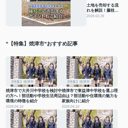
土地を売却する流
れを解説！藤枝市
で売却するポイン
2026.02.26
トもご紹介
”【特集】焼津市”おすすめ記事
【特集】焼津市
【特集】焼津市
焼津市で大井川中学校を検討中
焼津市で東益津中学校を選ぶ理
の方へ！部活動や学校生活周辺
由は？部活動や住環境の魅力を
環境の特徴を紹介
家族向けに紹介
2026.04.10
2026.04.10