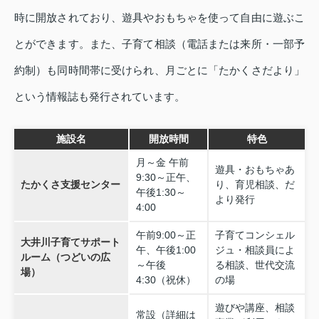
時に開放されており、遊具やおもちゃを使って自由に遊ぶこ
とができます。また、子育て相談（電話または来所・一部予
約制）も同時間帯に受けられ、月ごとに「たかくさだより」
という情報誌も発行されています。
施設名
開放時間
特色
月～金 午前
遊具・おもちゃあ
9:30～正午、
たかくさ支援センター
り、育児相談、だ
午後1:30～
より発行
4:00
午前9:00～正
子育てコンシェル
大井川子育てサポート
午、午後1:00
ジュ・相談員によ
ルーム（つどいの広
～午後
る相談、世代交流
場）
4:30（祝休）
の場
遊びや講座、相談
常設（詳細は