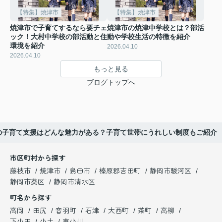
【特集】焼津市
【特集】焼津市
焼津市で子育てするなら要チェ
焼津市の焼津中学校とは？部活
ック！大村中学校の部活動と住
動や学校生活の特徴を紹介
環境を紹介
2026.04.10
2026.04.10
もっと見る
ブログトップへ
の子育て支援はどんな魅力がある？子育て世帯にうれしい制度もご紹介
市区町村から探す
藤枝市
焼津市
島田市
榛原郡吉田町
静岡市駿河区
静岡市葵区
静岡市清水区
町名から探す
高岡
田尻
音羽町
石津
大西町
茶町
高柳
下小田
小土
東小川