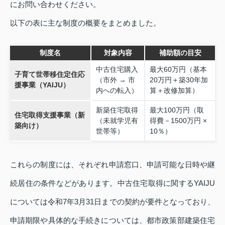
にお問い合わせください。
以下の表に主な制度の概要をまとめました。
制度名
対象内容
補助額の目安
中古住宅購入
最大60万円（基本
子育て世帯移住定住応
（市外 → 市
20万円＋築30年加
援事業（YAIJU）
内への転入）
算＋改修加算）
新築住宅取得
最大100万円（取
住宅取得支援事業（新
（未就学児有
得費－1500万円 ×
築向け）
世帯等）
10％）
これらの制度には、それぞれ申請窓口、申請可能な日時や継
続居住の条件などがあります。中古住宅取得に関するYAIJU
については令和7年3月31日までの契約が要件となっており、
申請期限や具体的な手続きについては、都市政策部建築住宅