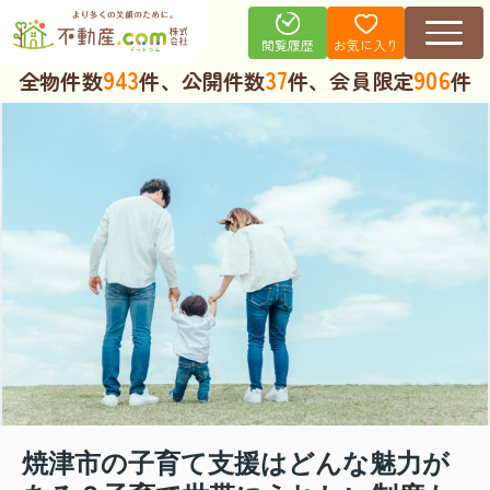
お気に入り
閲覧履歴
943
37
906
全物件数
件、公開件数
件、会員限定
件
焼津市の子育て支援はどんな魅力が