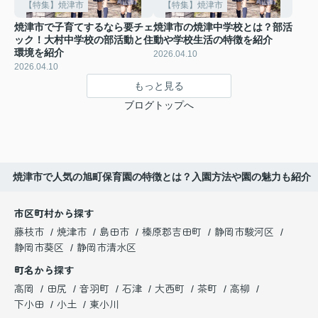
【特集】焼津市
【特集】焼津市
焼津市で子育てするなら要チェ
焼津市の焼津中学校とは？部活
ック！大村中学校の部活動と住
動や学校生活の特徴を紹介
環境を紹介
2026.04.10
2026.04.10
もっと見る
ブログトップへ
焼津市で人気の旭町保育園の特徴とは？入園方法や園の魅力も紹介
市区町村から探す
藤枝市
焼津市
島田市
榛原郡吉田町
静岡市駿河区
静岡市葵区
静岡市清水区
町名から探す
高岡
田尻
音羽町
石津
大西町
茶町
高柳
下小田
小土
東小川