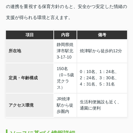
の連携を重視する保育方針のもと、安全かつ安定した情緒の
支援が得られる環境と言えます。
項目
内容
備考
静岡県焼
所在地
津市駅北
焼津駅から徒歩約12分
3‑17‑10
150名
0：10名、1：24名、
（0～5歳
定員・年齢構成
2：24名、3：30名、
児クラ
4：31名、5：31名
ス）
JR焼津
生活利便施設も近く、
アクセス環境
駅から徒
通園に便利
歩圏内