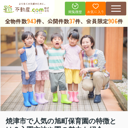
お気に入り
閲覧履歴
943
37
906
全物件数
件、公開件数
件、会員限定
件
焼津市で人気の旭町保育園の特徴と