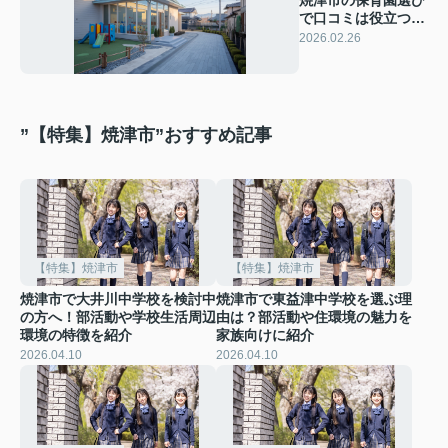
焼津市の保育園選び
で口コミは役立つ？
評判と大井川保育園
2026.02.26
の特徴を紹介
”【特集】焼津市”おすすめ記事
【特集】焼津市
【特集】焼津市
焼津市で大井川中学校を検討中
焼津市で東益津中学校を選ぶ理
の方へ！部活動や学校生活周辺
由は？部活動や住環境の魅力を
環境の特徴を紹介
家族向けに紹介
2026.04.10
2026.04.10