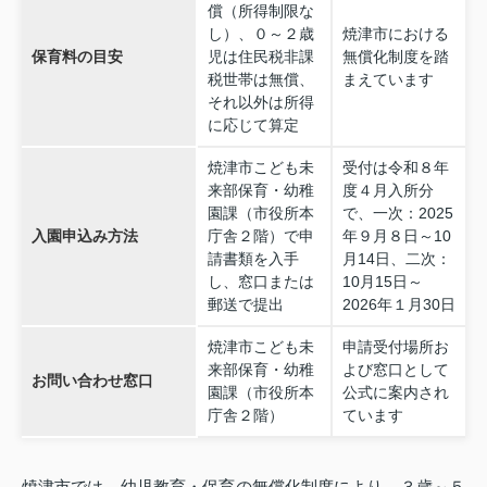
償（所得制限な
し）、０～２歳
焼津市における
保育料の目安
児は住民税非課
無償化制度を踏
税世帯は無償、
まえています
それ以外は所得
に応じて算定
焼津市こども未
受付は令和８年
来部保育・幼稚
度４月入所分
園課（市役所本
で、一次：2025
入園申込み方法
庁舎２階）で申
年９月８日～10
請書類を入手
月14日、二次：
し、窓口または
10月15日～
郵送で提出
2026年１月30日
焼津市こども未
申請受付場所お
来部保育・幼稚
よび窓口として
お問い合わせ窓口
園課（市役所本
公式に案内され
庁舎２階）
ています
焼津市では、幼児教育・保育の無償化制度により、３歳～５