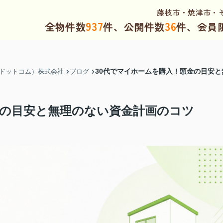
藤枝市・焼津市・
937
36
全物件数
件、公開件数
件、会員
30代でマイホームを購入！頭金の目安
（ドットコム）株式会社
ブログ
金の目安と無理のない資金計画のコツ