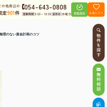
054-643-0808
その他周辺の
901
限定
件
お気に入り
閲覧履歴
9:00～18:00
水曜日
営業時間
定休日
と無理のない資金計画のコツ