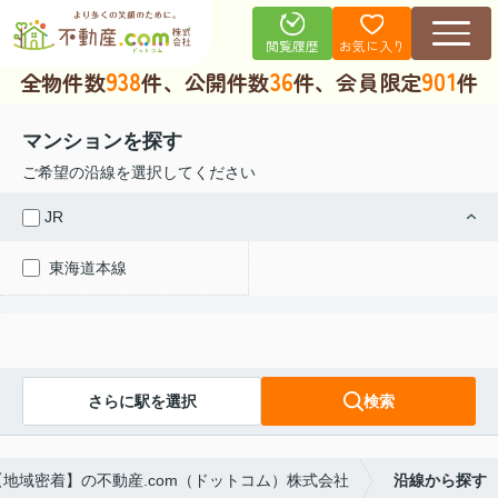
お気に入り
閲覧履歴
938
36
901
全物件数
件、公開件数
件、会員限定
件
マンションを探す
ご希望の沿線を選択してください
JR
東海道本線
さらに駅を選択
検索
地域密着】の不動産.com（ドットコム）株式会社
沿線から探す