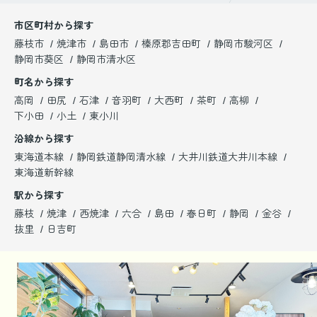
市区町村から探す
藤枝市
焼津市
島田市
榛原郡吉田町
静岡市駿河区
静岡市葵区
静岡市清水区
町名から探す
高岡
田尻
石津
音羽町
大西町
茶町
高柳
下小田
小土
東小川
沿線から探す
東海道本線
静岡鉄道静岡清水線
大井川鉄道大井川本線
東海道新幹線
駅から探す
藤枝
焼津
西焼津
六合
島田
春日町
静岡
金谷
抜里
日吉町