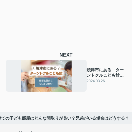
NEXT
焼津市にある「ター
ントクルこども館」
の概要と館内につい
2024.03.26
てご紹介！
建ての子ども部屋はどんな間取りが良い？兄弟がいる場合はどうする？