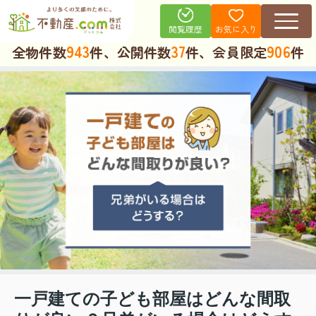
お気に入り
閲覧履歴
943
37
906
全物件数
件、公開件数
件、会員限定
件
一戸建ての子ども部屋はどんな間取