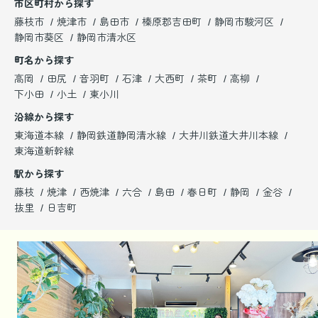
市区町村から探す
藤枝市
焼津市
島田市
榛原郡吉田町
静岡市駿河区
静岡市葵区
静岡市清水区
町名から探す
高岡
田尻
音羽町
石津
大西町
茶町
高柳
下小田
小土
東小川
沿線から探す
東海道本線
静岡鉄道静岡清水線
大井川鉄道大井川本線
東海道新幹線
駅から探す
藤枝
焼津
西焼津
六合
島田
春日町
静岡
金谷
抜里
日吉町