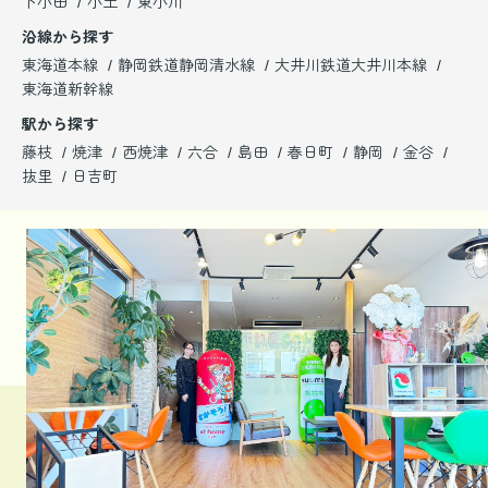
下小田
小土
東小川
沿線から探す
東海道本線
静岡鉄道静岡清水線
大井川鉄道大井川本線
東海道新幹線
駅から探す
藤枝
焼津
西焼津
六合
島田
春日町
静岡
金谷
抜里
日吉町