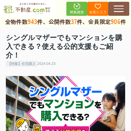
お気に入り
閲覧履歴
943
37
906
全物件数
件、公開件数
件、会員限定
件
シングルマザーでもマンションを購
入できる？使える公的支援もご紹
介！
【特集】住宅購入
2024.04.23