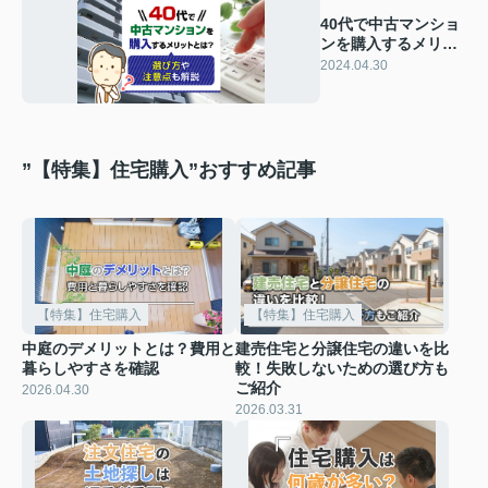
40代で中古マンショ
ンを購入するメリッ
トとは？選び方や注
2024.04.30
意点も解説
”【特集】住宅購入”おすすめ記事
【特集】住宅購入
【特集】住宅購入
中庭のデメリットとは？費用と
建売住宅と分譲住宅の違いを比
暮らしやすさを確認
較！失敗しないための選び方も
ご紹介
2026.04.30
2026.03.31