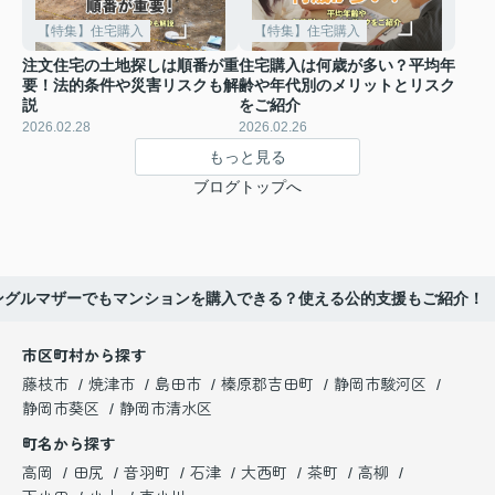
【特集】住宅購入
【特集】住宅購入
注文住宅の土地探しは順番が重
住宅購入は何歳が多い？平均年
要！法的条件や災害リスクも解
齢や年代別のメリットとリスク
説
をご紹介
2026.02.28
2026.02.26
もっと見る
ブログトップへ
ングルマザーでもマンションを購入できる？使える公的支援もご紹介！
市区町村から探す
藤枝市
焼津市
島田市
榛原郡吉田町
静岡市駿河区
静岡市葵区
静岡市清水区
町名から探す
高岡
田尻
音羽町
石津
大西町
茶町
高柳