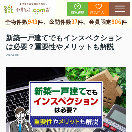
お気に入り
閲覧履歴
943
37
906
全物件数
件、公開件数
件、会員限定
件
新築一戸建てでもインスペクション
は必要？重要性やメリットも解説
2024.06.11