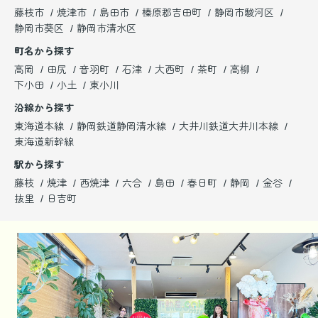
藤枝市
焼津市
島田市
榛原郡吉田町
静岡市駿河区
静岡市葵区
静岡市清水区
町名から探す
高岡
田尻
音羽町
石津
大西町
茶町
高柳
下小田
小土
東小川
沿線から探す
東海道本線
静岡鉄道静岡清水線
大井川鉄道大井川本線
東海道新幹線
駅から探す
藤枝
焼津
西焼津
六合
島田
春日町
静岡
金谷
抜里
日吉町