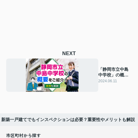
NEXT
「静岡市立中島
中学校」の概要
をご紹介！特徴
2024.06.11
も解説
新築一戸建てでもインスペクションは必要？重要性やメリットも解説
市区町村から探す