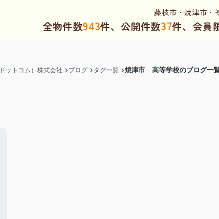
藤枝市・焼津市・
943
37
全物件数
件、公開件数
件、会員
焼津市 高等学校のブログ一
（ドットコム）株式会社
ブログ
タグ一覧