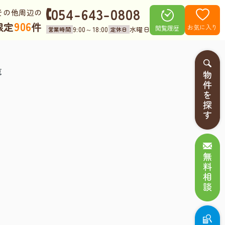
054-643-0808
その他周辺の
906
限定
件
お気に入り
閲覧履歴
9:00～18:00
水曜日
営業時間
定休日
覧