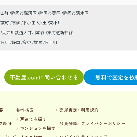
田町
静岡市駿河区
静岡市葵区
静岡市清水区
茶町
高柳
下小田
小土
東小川
線
大井川鉄道大井川本線
東海道新幹線
春日町
静岡
金谷
抜里
日吉町
不動産.comに問い合わせる
無料で査定を依
要
物件検索
売却査定
利用規約
戸建てを探す
フ紹介
会員登録
プライバシーポリシー
マンションを探す
フブログ
ログイン
サイトマップ