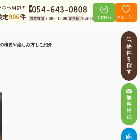
054-643-0808
その他周辺の
906
限定
件
お気に入り
閲覧履歴
9:00～18:00
水曜日
営業時間
定休日
」の概要や楽しみ方もご紹介